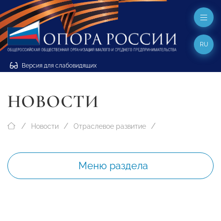
RU
Версия для слабовидящих
НОВОСТИ
Новости
Отраслевое развитие
Меню раздела