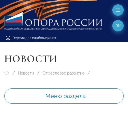
RU
Версия для слабовидящих
НОВОСТИ
Новости
Отраслевое развитие
Меню раздела