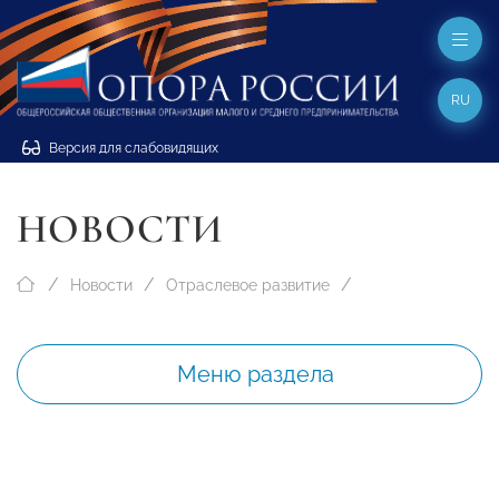
RU
Версия для слабовидящих
НОВОСТИ
Новости
Отраслевое развитие
Меню раздела