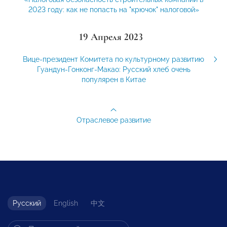
2023 году: как не попасть на "крючок" налоговой»
19 Апреля 2023
Вице-президент Комитета по культурному развитию
Гуандун-Гонконг-Макао: Русский хлеб очень
популярен в Китае
Отраслевое развитие
Русский
English
中文