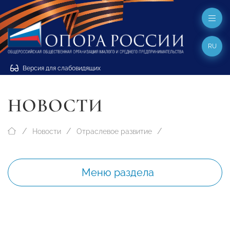
RU
Версия для слабовидящих
НОВОСТИ
Новости
Отраслевое развитие
Меню раздела