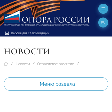
RU
Версия для слабовидящих
НОВОСТИ
Новости
Отраслевое развитие
Меню раздела