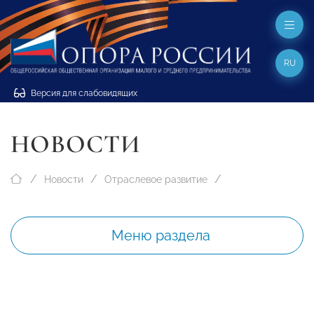
RU
Версия для слабовидящих
НОВОСТИ
Новости
Отраслевое развитие
Меню раздела