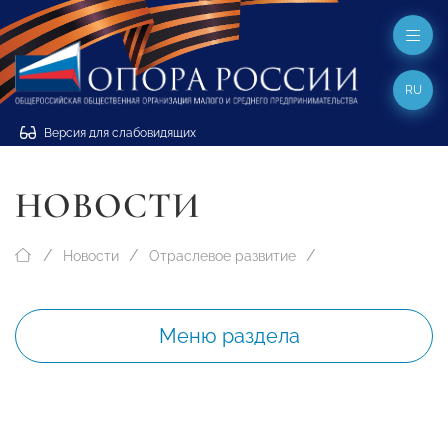
RU
Версия для слабовидящих
НОВОСТИ
Новости
Отраслевое развитие
Меню раздела