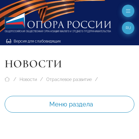
RU
Версия для слабовидящих
НОВОСТИ
Новости
Отраслевое развитие
Меню раздела