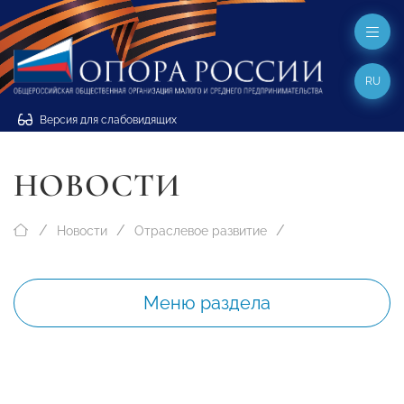
RU
Версия для слабовидящих
НОВОСТИ
Новости
Отраслевое развитие
Меню раздела