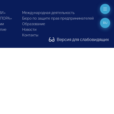
ИИ»
Международная деятельность
ОПОРА»
Бюро по защите прав предпринимателей
RU
ии
Образование
итие
Новости
Контакты
Версия для слабовидящих