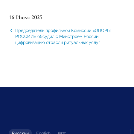
16 Июля 2025
Председатель профильной Комиссии «ОПОРЫ
РОССИИ» обсудил с Минстроем России
цифровизацию отрасли ритуальных услуг
Русский
English
中文