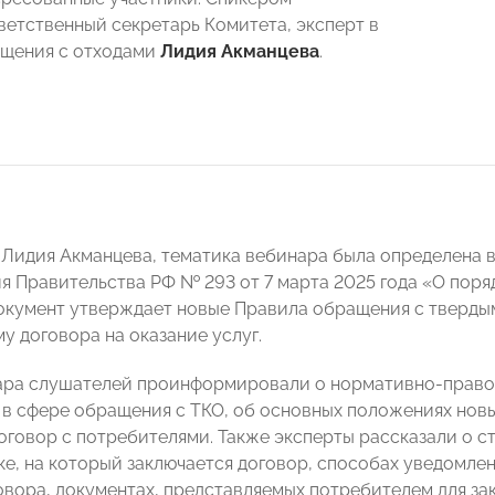
ветственный секретарь Комитета, эксперт в
ащения с отходами
Лидия Акманцева
.
 Лидия Акманцева, тематика вебинара была определена вс
я Правительства РФ № 293 от 7 марта 2025 года «О пор
окумент утверждает новые Правила обращения с тверды
у договора на оказание услуг.
ара слушателей проинформировали о нормативно-право
 в сфере обращения с ТКО, об основных положениях новых
оговор с потребителями. Также эксперты рассказали о с
оке, на который заключается договор, способах уведомле
овора, документах, представляемых потребителем для за