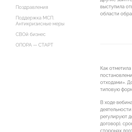
выступила от
Поздравления
области обр
Поддержка МСП.
Антикризисные меры
СВОй бизнес
ОПОРА — СТАРТ
Как отметила
постановлени
отходами». Д
типовую форм
В ходе вебин
деятельности
регулируют д
договор), ср
сторонах дог