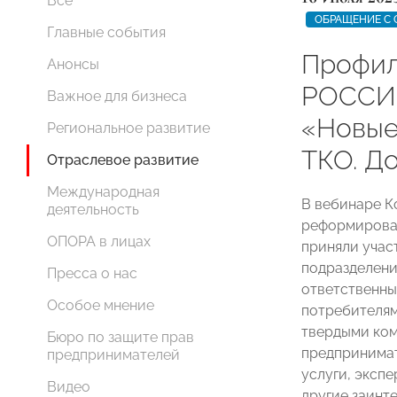
Все
ОБРАЩЕНИЕ С
Главные события
Профил
Анонсы
РОССИИ
Важное для бизнеса
«Новые
Региональное развитие
ТКО. Д
Отраслевое развитие
Международная
В вебинаре 
деятельность
реформирова
ОПОРА в лицах
приняли учас
подразделени
Пресса о нас
ответственны
Особое мнение
потребителям
твердыми ком
Бюро по защите прав
предпринимат
предпринимателей
услуги, эксп
Видео
другие заинт