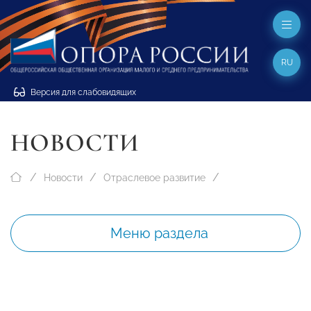
RU
Версия для слабовидящих
НОВОСТИ
Новости
Отраслевое развитие
Меню раздела