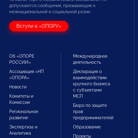
допускаются сообщения, призывающие к
межнациональной и социальной розни.
Вступи в «ОПОРУ»
Об «ОПОРЕ
Международная
РОССИИ»
деятельность
Ассоциация «НП
Декларация о
«ОПОРА»
взаимодействии
крупного бизнеса
Новости
с субъектами
Комитеты и
МСП
Комиссии
Бюро по защите
Региональное
прав
развитие
предпринимателей
Экспертиза и
Образование
Аналитика
Проекты