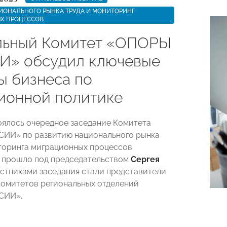
ИОНАЛЬНОГО РЫНКА ТРУДА И МОНИТОРИНГ
Х ПРОЦЕССОВ
ьный Комитет «ОПОРЫ
» обсудил ключевые
ы бизнеса по
ионной политике
оялось очередное заседание Комитета
ИИ» по развитию национального рынка
торинга миграционных процессов.
 прошло под председательством
Сергея
астниками заседания стали представители
омитетов региональных отделений
СИИ».