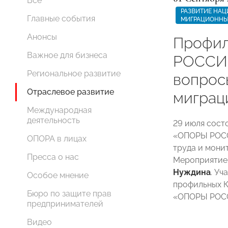
Все
РАЗВИТИЕ НАЦ
Главные события
МИГРАЦИОННЫ
Анонсы
Профил
Важное для бизнеса
РОССИИ
Региональное развитие
вопрос
Отраслевое развитие
миграц
Международная
деятельность
29 июля сост
«ОПОРЫ РОСС
ОПОРА в лицах
труда и мони
Пресса о нас
Мероприятие
Нуждина
. Уч
Особое мнение
профильных К
Бюро по защите прав
«ОПОРЫ РОС
предпринимателей
Видео