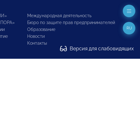
ИИ»
Международная деятельность
ОПОРА»
Бюро по защите прав предпринимателей
RU
ии
Образование
итие
Новости
Контакты
Версия для слабовидящих