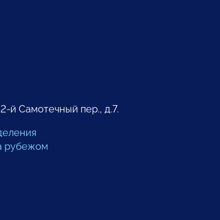
 2-й Самотечный пер., д.7.
деления
а рубежом