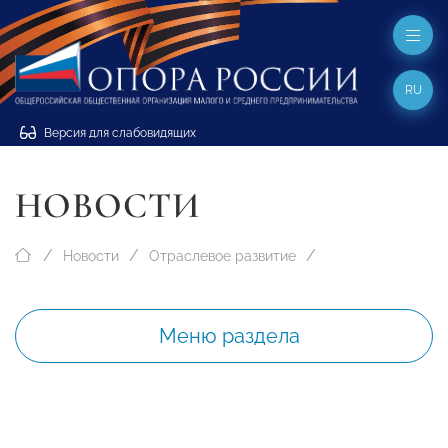
RU
Версия для слабовидящих
НОВОСТИ
Новости
Отраслевое развитие
Меню раздела