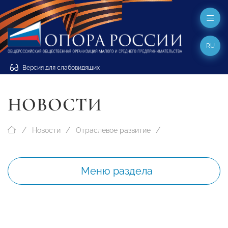
RU
Версия для слабовидящих
НОВОСТИ
Новости
Отраслевое развитие
Меню раздела