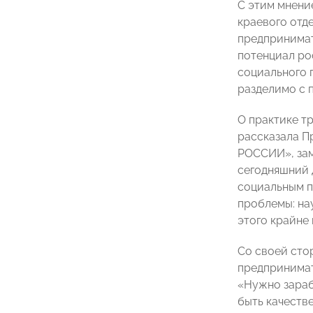
С этим мнени
краевого от
предпринимат
потенциал ро
социального 
разделимо с 
О практике т
рассказала П
РОССИИ», зам
сегодняшний 
социальным п
проблемы: на
этого крайне
Со своей сто
предпринима
«Нужно зараб
быть качеств