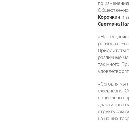
по изменения
Общественно
Корочкин
и з
Светлана На
«На сегодняш
регионах. Эт
Приоритеты т
различные ме
так много. Пр
удовлетворят
«Сегодня мы 
ежедневно. С
социальных п
адаптировать
структурам в
на наших тер