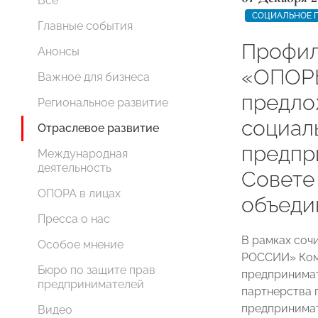
Все
СОЦИАЛЬНОЕ 
Главные события
Профил
Анонсы
«ОПОР
Важное для бизнеса
предло
Региональное развитие
социал
Отраслевое развитие
предпр
Международная
деятельность
Совете
ОПОРА в лицах
объеди
Пресса о нас
В рамках соч
Особое мнение
РОССИИ» Ком
Бюро по защите прав
предпринимат
предпринимателей
партнерства 
предпринимат
Видео