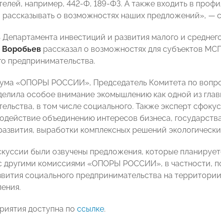
елей, например, 442-Ф, 189-ФЗ. А также входить в проф
ы рассказывать о возможностях наших предложений»,
— с
 Департамента инвестиций и развития малого и средне
 Воробьев
рассказал о возможностях для субъектов МСП
о предпринимательства.
ума «ОПОРЫ РОССИИ», Председатель Комитета по вопро
елила особое внимание экомышлению как одной из глав
ельства, в том числе социального. Также эксперт сфокус
содействие объединению интересов бизнеса, государств
развития, выработки комплексных решений экологически
скуссии были озвучены предложения, которые планируется
с другими комиссиями «ОПОРЫ РОССИИ», в частности, п
звития социального предпринимательства на территории
ления.
риятия доступна по
ссылке
.