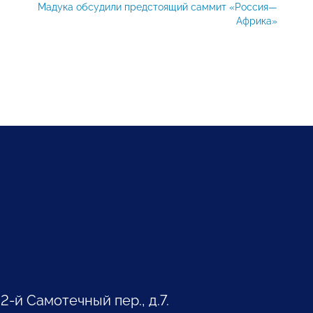
Мадука обсудили предстоящий саммит «Россия—
Африка»
 2-й Самотечный пер., д.7.