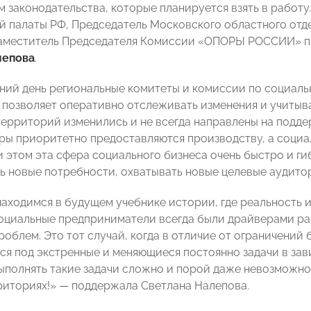
м законодательства, которые планируется взять в работ
й палаты РФ, Председатель Московского областного о
аместитель Председателя Комиссии «ОПОРЫ РОССИИ» п
лепова
.
ний день региональные комитеты и комиссии по социаль
о позволяет оперативно отслеживать изменения и учитыв
ерриторий изменились и не всегда направлены на подде
ры приоритетно предоставляются производству, а социа
и этом эта сфера социального бизнеса очень быстро и ги
ь новые потребности, охватывать новые целевые аудито
находимся в будущем учебнике истории, где реальность 
оциальные предприниматели всегда были драйверами ра
роблем. Это тот случай, когда в отличие от ограничени
ся под экстренные и меняющиеся постоянно задачи в за
ыполнять такие задачи сложно и порой даже невозможно
риториях!»
—
поддержала Светлана Налепова.