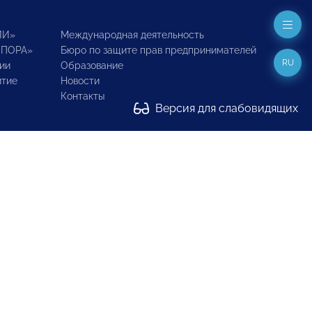
ИИ»
Международная деятельность
ОПОРА»
Бюро по защите прав предпринимателей
RU
ии
Образование
итие
Новости
Контакты
Версия для слабовидящих