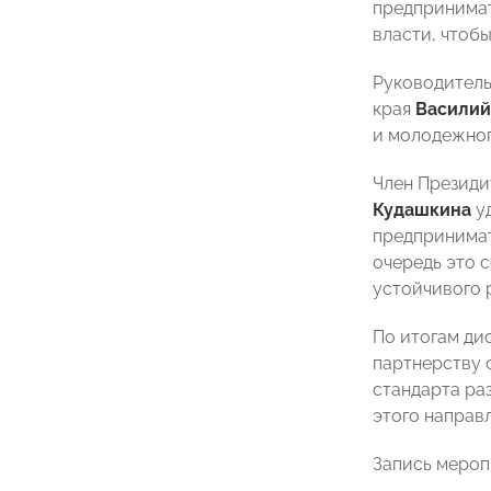
предпринимат
власти, чтоб
Руководитель
края
Василий
и молодежног
Член Президи
Кудашкина
уд
предпринимат
очередь это 
устойчивого 
По итогам ди
партнерству 
стандарта ра
этого направ
Запись мероп