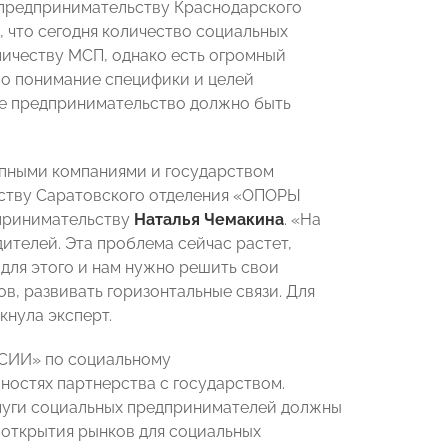
 предпринимательству Краснодарского
а, что сегодня количество социальных
ичеству МСП, однако есть огромный
имо понимание специфики и целей
ое предпринимательство должно быть
упными компаниями и государством
ьству Саратовского отделения «ОПОРЫ
принимательству
Наталья
Чемакина
. «На
ителей. Эта проблема сейчас растет,
для этого и нам нужно решить свои
в, развивать горизонтальные связи. Для
кнула эксперт
.
ССИИ» по социальному
остях партнерства с государством.
слуги социальных предпринимателей должны
 открытия рынков для социальных