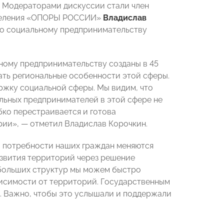
у. Модераторами дискуссии стали член
тделения «ОПОРЫ РОССИИ»
Владислав
о социальному предпринимательству
ному предпринимательству созданы в 45
ать региональные особенности этой сферы.
ржку социальной сферы. Мы видим, что
льных предпринимателей в этой сфере не
бко перестраивается и готова
рии»,
—
отметил Владислав Корочкин.
и потребности наших граждан меняются
звития территорий через решение
й больших структур мы можем быстро
висимости от территорий. Государственным
. Важно, чтобы это услышали и поддержали