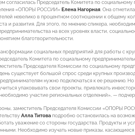
ем согласилась Председатель Комитета по социальному
деления «ОПОРЫ РОССИИ»
Елена Нагорная
. Она отметил
елей невелико в процентном соотношении к общему кол
ста и развития. Для этого, по мнению спикера, необход
предпринимательства на всех уровнях власти, социальн
понятием благотворительности.
рансформации социальных предприятий для работы с кр
редседатель Комитета по социальному предпринимател
еститель Председателя Комиссии по социальному пред
день существует большой спрос среди крупных производ
редпринимателям нужно подключаться к ее решению. Но 
учиться упаковывать свои проекты, привлекать инвесторо
 необходимо участие региональных отделений»,
— подчер
роны, заместитель Председателя Комиссии «ОПОРЫ РО
тельству
Алла Титова
подробно остановилась на возможн
отать уважение со стороны государства. Продукты и у
енными. Необходимо изучать новые приказы, касающиеся