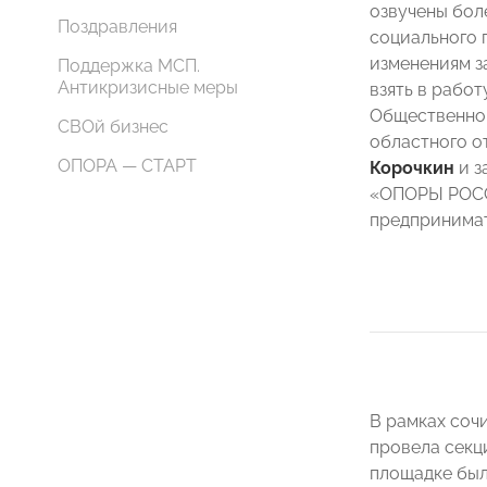
озвучены бол
Поздравления
социального 
изменениям з
Поддержка МСП.
Антикризисные меры
взять в рабо
Общественной
СВОй бизнес
областного 
ОПОРА — СТАРТ
Корочкин
и з
«ОПОРЫ РОСС
предпринима
В рамках соч
провела секц
площадке был