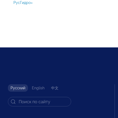
РусГидро»
Русский
English
中文