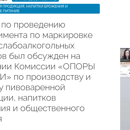
Я ПРОДУКЦИЯ, НАПИТКИ БРОЖЕНИЯ И
Е ПИТАНИЕ
 по проведению
имента по маркировке
 слабоалкогольных
ов был обсужден на
нии Комиссии «ОПОРЫ
» по производству и
у пивоваренной
ции, напитков
ия и общественного
я