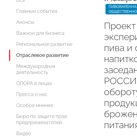
Все
ПИВОВАРЕННА
Главные события
ОБЩЕСТВЕННО
Анонсы
Проект
Важное для бизнеса
экспер
Региональное развитие
пива и
Отраслевое развитие
напитк
Международная
заседа
деятельность
РОССИИ
ОПОРА в лицах
оборот
Пресса о нас
продук
Особое мнение
брожен
Бюро по защите прав
предпринимателей
питани
Видео