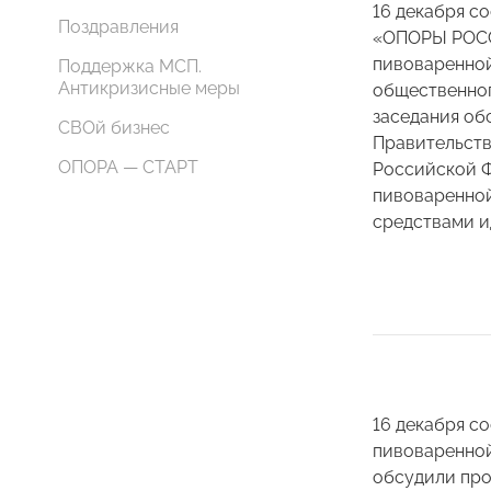
16 декабря с
Поздравления
«ОПОРЫ РОСС
пивоваренной
Поддержка МСП.
Антикризисные меры
общественног
заседания об
СВОй бизнес
Правительств
ОПОРА — СТАРТ
Российской Ф
пивоваренной
средствами и
16 декабря с
пивоваренной
обсудили про