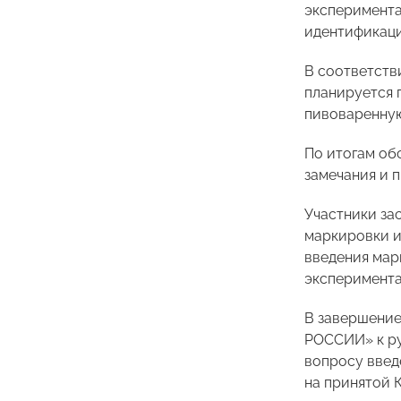
эксперимента
идентификаци
В соответств
планируется 
пивоваренную
По итогам об
замечания и 
Участники за
маркировки и
введения мар
эксперимента
В завершение
РОССИИ» к ру
вопросу введ
на принятой 