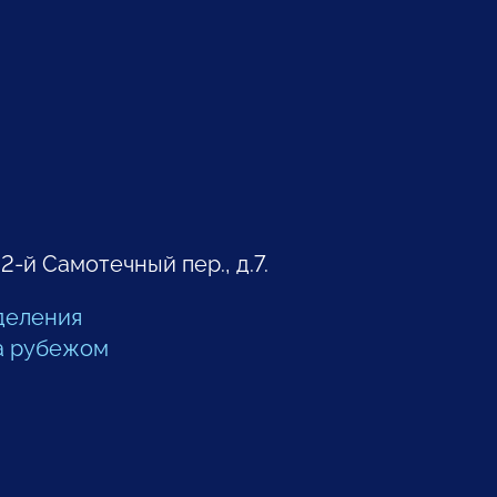
 2-й Самотечный пер., д.7.
деления
а рубежом