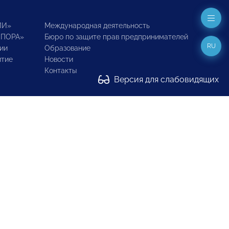
ИИ»
Международная деятельность
ОПОРА»
Бюро по защите прав предпринимателей
RU
ии
Образование
итие
Новости
Контакты
Версия для слабовидящих