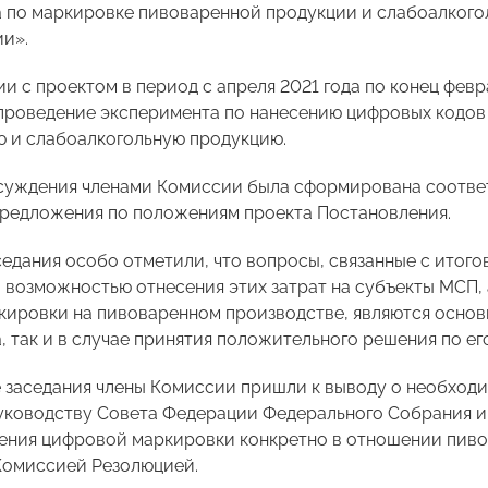
 по маркировке пивоваренной продукции и слабоалкого
и».
ии с проектом в период с апреля 2021 года по конец фев
проведение эксперимента по нанесению цифровых кодов
 и слабоалкогольную продукцию.
суждения членами Комиссии была сформирована соотве
предложения по положениям проекта Постановления.
седания особо отметили, что вопросы, связанные с итог
 возможностью отнесения этих затрат на субъекты МСП,
кировки на пивоваренном производстве, являются основ
, так и в случае принятия положительного решения по ег
 заседания члены Комиссии пришли к выводу о необхо
ководству Совета Федерации Федерального Собрания и
ения цифровой маркировки конкретно в отношении пиво
Комиссией Резолюцией.