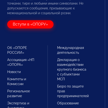
точками, тире и любыми иными символами. Не
допускаются сообщения, призывающие к
межнациональной и социальной розни.
Вступи в «ОПОРУ»
Об «ОПОРЕ
Международная
РОССИИ»
деятельность
Ассоциация «НП
Декларация о
«ОПОРА»
взаимодействии
крупного бизнеса
Новости
с субъектами
Комитеты и
МСП
Комиссии
Бюро по защите
Региональное
прав
развитие
предпринимателей
Экспертиза и
Образование
Аналитика