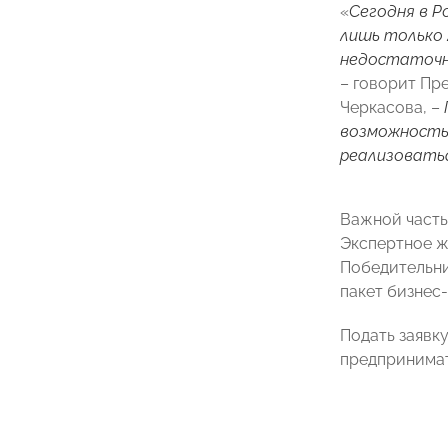
«
Сегодня в Р
лишь только 
недостаточн
– говорит Пр
Черкасова, –
возможность 
реализоватьс
Важной часть
Экспертное ж
Победительни
пакет бизнес
Подать заявк
предпринимате