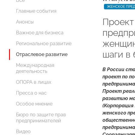
Все
ЖЕНСКОЕ ПРЕ
Главные события
Проект
Анонсы
предпр
Важное для бизнеса
женщин
Региональное развитие
шаги в
Отраслевое развитие
Международная
В России ст
деятельность
проект по п
ОПОРА в лицах
предпринима
Проект реал
Пресса о нас
развитию ма
Особое мнение
(Корпорация
женского пр
Бюро по защите прав
общественно
предпринимателей
предприним
Видео
Соорганиза