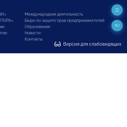
ИИ»
Международная деятельность
ОПОРА»
Бюро по защите прав предпринимателей
RU
ии
Образование
итие
Новости
Контакты
Версия для слабовидящих