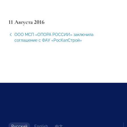
11 Августа 2016
ООО МСП «ОПОРА РОССИИ» заключила
соглашение с ФАУ «РосКапСтрой»
Русский
English
中文