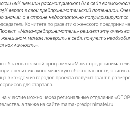
оссии 68% женщин рассматривают для себя возможност
25% верят в свой предпринимательский потенциал. Оче
о знаний, а в стране недостаточно популяризируются
едседатель Комитета по развитию женского предприним
Проект «Мама-предприниматель» решает эту очень ва
женщинам, мамам поверить в себя, получить необходи
я как личность
».
ю образовательной программы «Мама-предприниматель» 
юри оценит их экономическую обоснованность, оригинал
ца в каждом из городов проекта получит грант в размере
-сервисов для стартапа.
у на участие можно через региональные отделения «ОП
льства, а также на сайте mama-predprinimatel.ru.