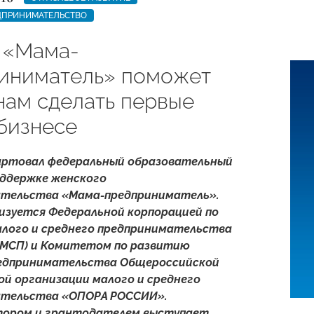
ДПРИНИМАТЕЛЬСТВО
 «Мама-
иниматель» поможет
ам сделать первые
 бизнесе
артовал федеральный образовательный
оддержке женского
тельства «Мама-предприниматель».
изуется Федеральной корпорацией по
лого и среднего предпринимательства
 МСП) и Комитетом по развитию
едпринимательства Общероссийской
й организации малого и среднего
ательства «ОПОРА РОССИИ».
тором и грантодателем выступает