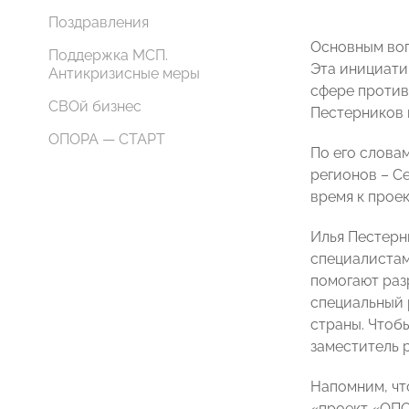
Поздравления
Основным воп
Поддержка МСП.
Эта инициати
Антикризисные меры
сфере против
СВОй бизнес
Пестерников 
ОПОРА — СТАРТ
По его слова
регионов – С
время к прое
Илья Пестерн
специалистам
помогают раз
специальный 
страны. Чтоб
заместитель 
Напомним, чт
«проект «ОП