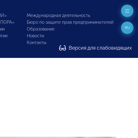
ИИ»
Международная деятельность
ОПОРА»
Бюро по защите прав предпринимателей
RU
ии
Образование
итие
Новости
Контакты
Версия для слабовидящих