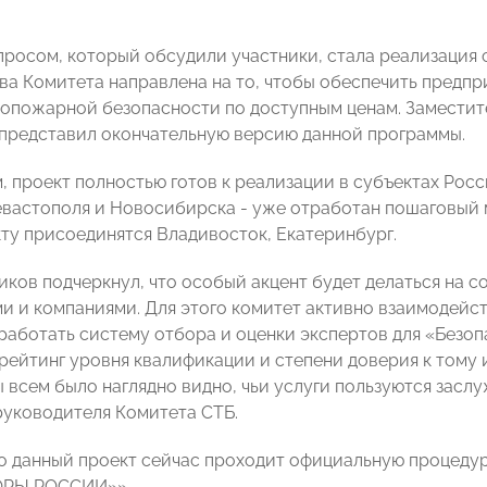
росом, который обсудили участники, стала реализация 
ва Комитета направлена на то, чтобы обеспечить предп
опожарной безопасности по доступным ценам. Заместит
представил окончательную версию данной программы.
м, проект полностью готов к реализации в субъектах Рос
евастополя и Новосибирска - уже отработан пошаговый 
кту присоединятся Владивосток, Екатеринбург.
иков подчеркнул, что особый акцент будет делаться на 
и и компаниями. Для этого комитет активно взаимодейс
работать систему отбора и оценки экспертов для «Безоп
рейтинг уровня квалификации и степени доверия к тому 
ы всем было наглядно видно, чьи услуги пользуются засл
руководителя Комитета СТБ.
о данный проект сейчас проходит официальную процедур
ОРЫ РОССИИ»».