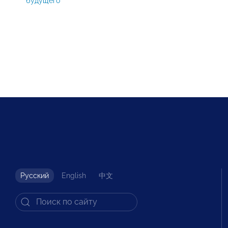
будущего
Русский
English
中文