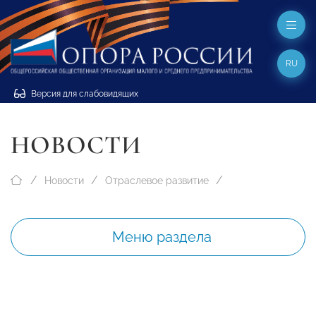
RU
Версия для слабовидящих
НОВОСТИ
Новости
Отраслевое развитие
Меню раздела