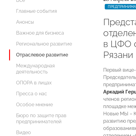
Все
ПРЕДПРИНИМА
Главные события
Предст
Анонсы
отдел
Важное для бизнеса
в ЦФО 
Региональное развитие
Рязани
Отраслевое развитие
Международная
Первый вице
деятельность
Председатель
ОПОРА в лицах
предпринимат
Аркадий Гер
Пресса о нас
членов регио
Особое мнение
площадке меж
Новые МЫ – 
Бюро по защите прав
развитию пре
предпринимателей
образованиях
Видео
отделением «