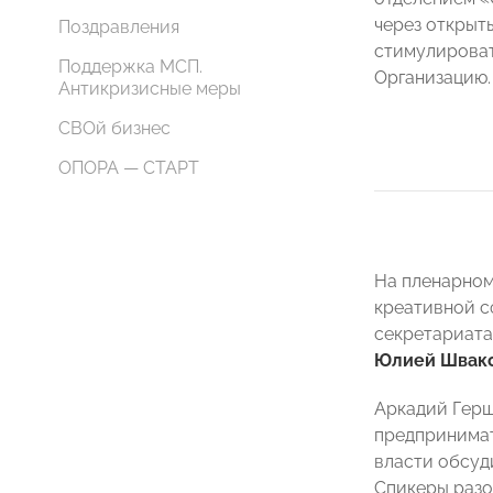
через открыт
Поздравления
стимулироват
Поддержка МСП.
Организацию.
Антикризисные меры
СВОй бизнес
ОПОРА — СТАРТ
На пленарном
креативной с
секретариата
Юлией Швак
Аркадий Герш
предпринимат
власти обсуд
Спикеры разо