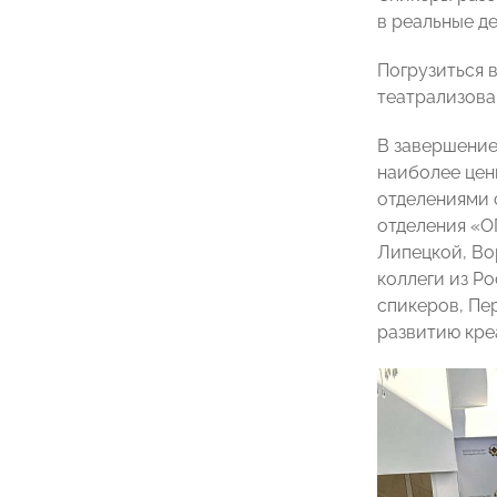
в реальные д
Погрузиться 
театрализова
В завершение
наиболее цен
отделениями 
отделения 
Липецкой, Во
коллеги из Р
спикеров, П
развитию кр