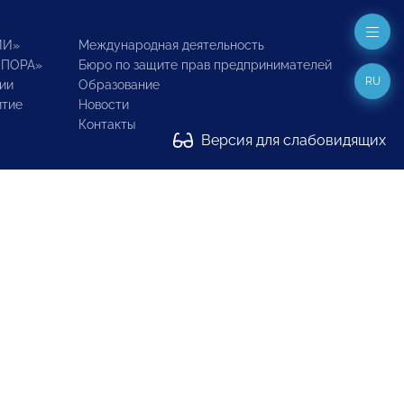
ИИ»
Международная деятельность
ОПОРА»
Бюро по защите прав предпринимателей
RU
ии
Образование
итие
Новости
Контакты
Версия для слабовидящих