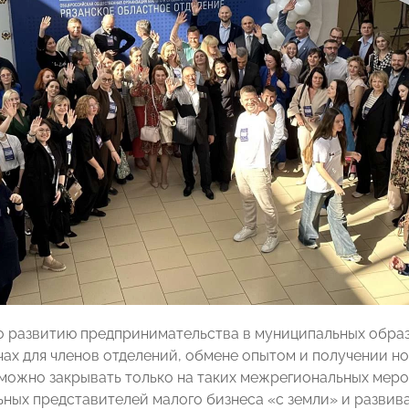
о развитию предпринимательства в муниципальных образ
чах для членов отделений, обмене опытом и получении н
можно закрывать только на таких межрегиональных меро
льных представителей малого бизнеса «с земли» и разви