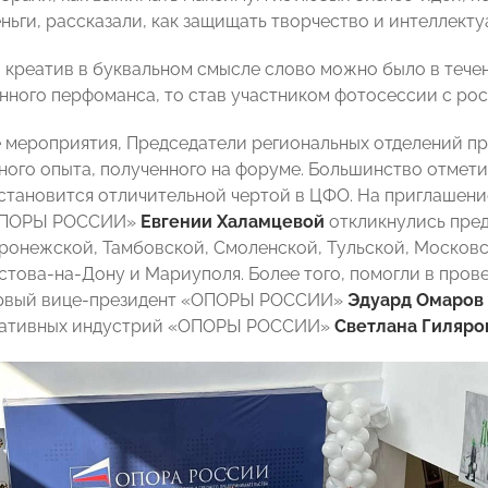
еньги, рассказали, как защищать творчество и интеллект
в креатив в буквальном смысле слово можно было в тече
нного перфоманса, то став участником фотосессии с ро
 мероприятия, Председатели региональных отделений п
ного опыта, полученного на форуме. Большинство отмет
становится отличительной чертой в ЦФО. На приглашени
«ОПОРЫ РОССИИ»
Евгении Халамцевой
откликнулись пред
ронежской, Тамбовской, Смоленской, Тульской, Московс
остова-на-Дону и Мариуполя. Более того, помогли в пров
ервый вице-президент «ОПОРЫ РОССИИ»
Эдуард Омаров
еативных индустрий «ОПОРЫ РОССИИ»
Светлана Гиляро