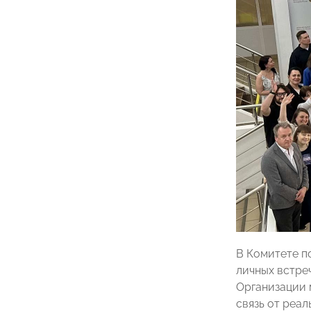
В Комитете п
личных встре
Организации 
связь от реа