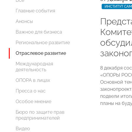
Все
ИНСТИТУТ СА
Главные события
Предст
Анонсы
Комит
Важное для бизнеса
обсуди
Региональное развитие
законо
Отраслевое развитие
Международная
8 декабря со
деятельность
«ОПОРЫ РОССИ
ОПОРА в лицах
Основной те
законопроект
Пресса о нас
подвели итог
Особое мнение
планы на буд
Бюро по защите прав
предпринимателей
Видео