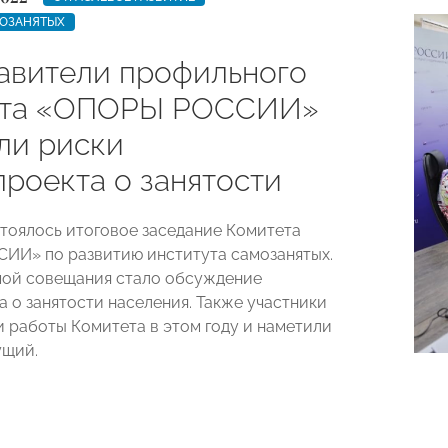
МОЗАНЯТЫХ
авители профильного
ета «ОПОРЫ РОССИИ»
ли риски
проекта о занятости
стоялось итоговое заседание Комитета
И» по развитию института самозанятых.
мой совещания стало обсуждение
а о занятости населения. Также участники
и работы Комитета в этом году и наметили
ущий.