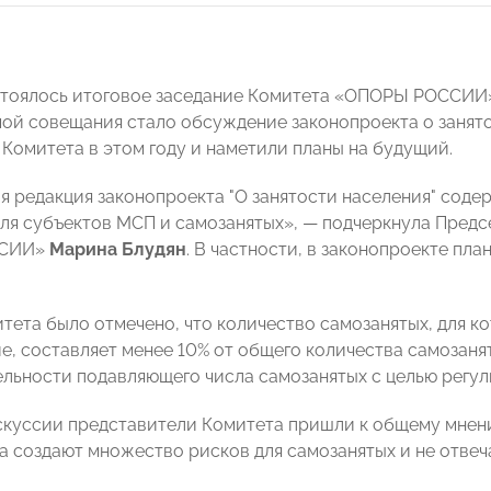
стоялось итоговое заседание Комитета «ОПОРЫ РОССИИ»
ой совещания стало обсуждение законопроекта о занято
 Комитета в этом году и наметили планы на будущий.
 редакция законопроекта "О занятости населения" соде
для субъектов МСП и самозанятых», — подчеркнула Предс
ССИИ»
Марина Блудян
. В частности, в законопроекте п
тета было отмечено, что количество самозанятых, для 
е, составляет менее 10% от общего количества самозаня
ельности подавляющего числа самозанятых с целью регу
скуссии представители Комитета пришли к общему мнени
а создают множество рисков для самозанятых и не отвеч