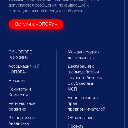
допускаются сообщения, призывающие к
межнациональной и социальной розни.
Вступи в «ОПОРУ»
Об «ОПОРЕ
Международная
РОССИИ»
деятельность
Ассоциация «НП
Декларация о
«ОПОРА»
взаимодействии
крупного бизнеса
Новости
с субъектами
Комитеты и
МСП
Комиссии
Бюро по защите
Региональное
прав
развитие
предпринимателей
Экспертиза и
Образование
Аналитика
Проекты