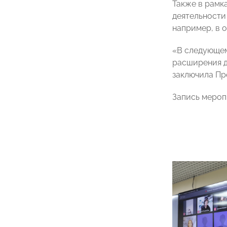
Также в рамк
деятельности
например, в 
«В следующем
расширения д
заключила Пр
Запись мероп