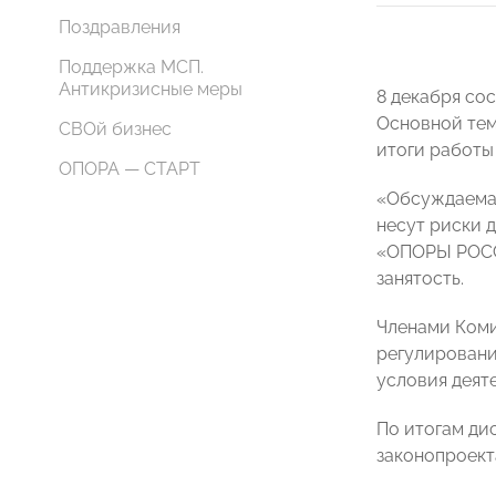
Поздравления
Поддержка МСП.
Антикризисные меры
8 декабря со
Основной тем
СВОй бизнес
итоги работы
ОПОРА — СТАРТ
«Обсуждаемая
несут риски 
«ОПОРЫ РО
занятость.
Членами Коми
регулировани
условия деят
По итогам ди
законопроект