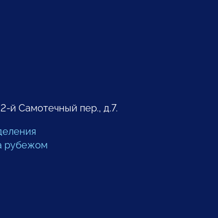
 2-й Самотечный пер., д.7.
деления
а рубежом