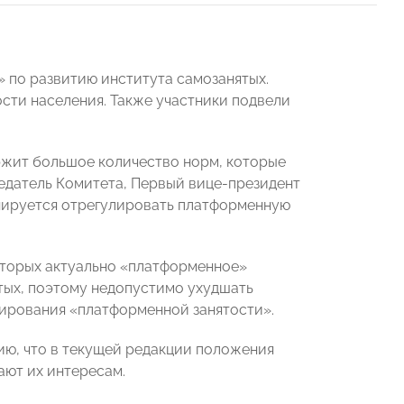
 по развитию института самозанятых.
сти населения. Также участники подвели
ржит большое количество норм, которые
едатель Комитета, Первый вице-президент
ланируется отрегулировать платформенную
которых актуально «платформенное»
тых, поэтому недопустимо ухудшать
лирования «платформенной занятости».
ю, что в текущей редакции положения
ают их интересам.