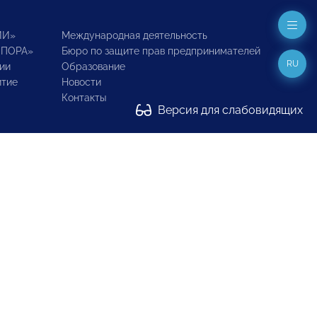
ИИ»
Международная деятельность
ОПОРА»
Бюро по защите прав предпринимателей
RU
ии
Образование
итие
Новости
Контакты
Версия для слабовидящих