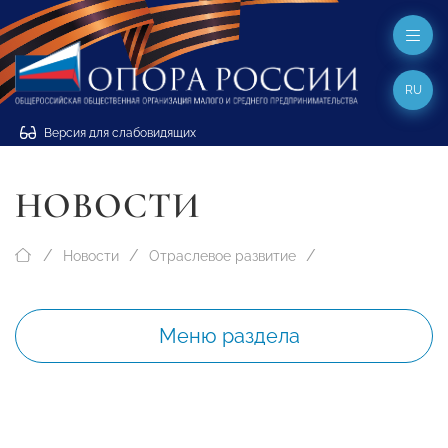
RU
Версия для слабовидящих
НОВОСТИ
Новости
Отраслевое развитие
Меню раздела