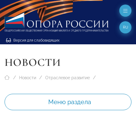
RU
Версия для слабовидящих
НОВОСТИ
Новости
Отраслевое развитие
Меню раздела