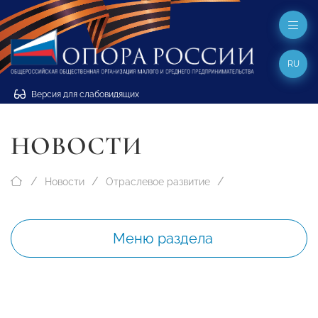
RU
Версия для слабовидящих
НОВОСТИ
Новости
Отраслевое развитие
Меню раздела