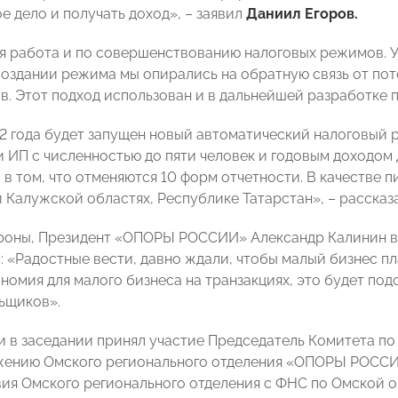
е дело и получать доход», – заявил
Даниил Егоров.
 работа и по совершенствованию налоговых режимов. У
 создании режима мы опирались на обратную связь от по
в. Этот подход использован и в дальнейшей разработке 
22 года будет запущен новый автоматический налоговый 
и ИП с численностью до пяти человек и годовым доходом
 в том, что отменяются 10 форм отчетности. В качестве 
 Калужской областях, Республике Татарстан», – рассказ
роны, Президент «ОПОРЫ РОССИИ» Александр Калинин в
: «Радостные вести, давно ждали, чтобы малый бизнес п
ономия для малого бизнеса на транзакциях, это будет по
ьщиков».
и в заседании принял участие Председатель Комитета п
жению Омского регионального отделения «ОПОРЫ РОСС
ия Омского регионального отделения с ФНС по Омской 