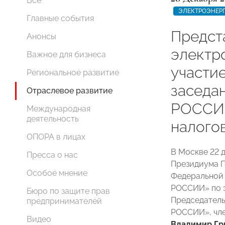
Все
ЭЛЕКТРОЭНЕР
Главные события
Предст
Анонсы
электр
Важное для бизнеса
участи
Региональное развитие
заседа
Отраслевое развитие
РОССИИ
Международная
деятельность
налого
ОПОРА в лицах
В Москве 22 
Пресса о нас
Президиума 
Особое мнение
Федеральной
РОССИИ» по э
Бюро по защите прав
Председатель
предпринимателей
РОССИИ», чле
Видео
Владимир Гр