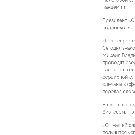
пандемии.
Президент 
подобных вст
«Год непрост
Сегодня знако
Михаил Влади
проводят све
налогоплатель
сервисной сл
сделаны в сф
передал слов
В свою очере
бизнесом, – 
«От нашей сл
получится ус