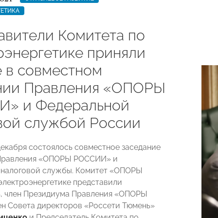
ГЕТИКА
авители Комитета по
оэнергетике приняли
е в совместном
нии Правления «ОПОРЫ
» и Федеральной
вой службой России
декабря состоялось совместное заседание
Правления «ОПОРЫ РОССИИ» и
 налоговой службы. Комитет «ОПОРЫ
лектроэнергетике представили
, член Президиума Правления «ОПОРЫ
н Совета директоров «Россети Тюмень»
иценко
и Председатель Комитета по