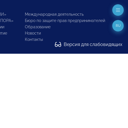
ИИ»
Международная деятельность
ОПОРА»
Бюро по защите прав предпринимателей
RU
ии
Образование
итие
Новости
Контакты
Версия для слабовидящих