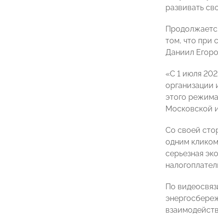
развивать сво
Продолжается
том, что при
Даниил Егоро
«С 1 июля 20
организации 
этого режима
Московской и
Со своей сто
одним кликом
серьезная эк
налогоплател
По видеосвяз
энергосбере
взаимодейств