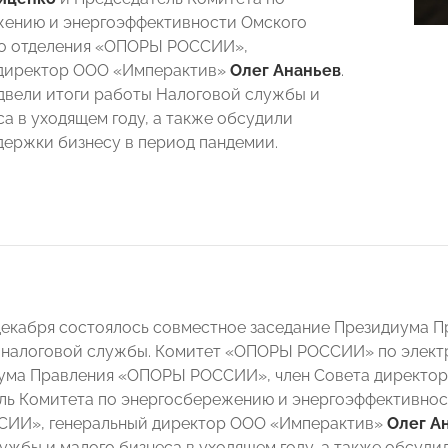
жению и энергоэффективности Омского
го отделения «ОПОРЫ РОССИИ»,
 директор ООО «Имперактив»
Олег Ананьев
.
двели итоги работы Налоговой службы и
са в уходящем году, а также обсудили
держки бизнесу в период пандемии.
декабря состоялось совместное заседание Президиума
налоговой службы. Комитет «ОПОРЫ РОССИИ» по электр
ума Правления «ОПОРЫ РОССИИ», член Совета директо
ль Комитета по энергосбережению и энергоэффективнос
ИИ», генеральный директор ООО «Имперактив»
Олег А
ужбы и малого бизнеса в уходящем году, а также обсуди