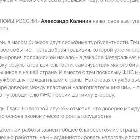
«ОПОРЫ РОССИИ»
Александр Калинин
начал свое выступл
реч.
ой, в малом бизнесе идут серьезные турбулентности. Тем
вое событие – есть добрая традиция, которой уже много 
мирович положили ей начало – в декабре Федеральная 
рку результатов деятельности, самочувствия малого бизн
щиков в нашей стране. И вместе с тем поскольку ФНС мн
ужбой для граждан нашей страны, Налоговая служба выс
ере доверия между властью и налогоплательщиками», – 
о Руководителю ФНС России Даниилу Егорову.
дь, Глава Налоговой службы отметил, что доверие межд
это основа экономического роста государства.
аженной работы зависит общее благосостояние страны. 
пешно работать: нам – администрировать налоговые пост