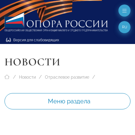
RU
Версия для слабовидящих
НОВОСТИ
Новости
Отраслевое развитие
Меню раздела