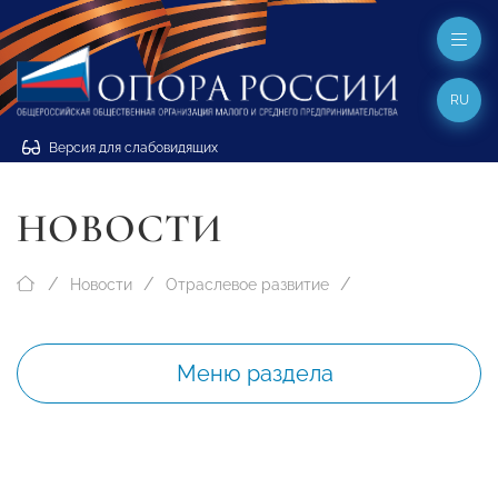
RU
Версия для слабовидящих
НОВОСТИ
Новости
Отраслевое развитие
Меню раздела