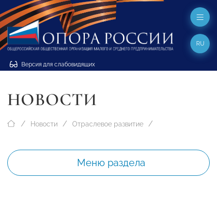
RU
Версия для слабовидящих
НОВОСТИ
Новости
Отраслевое развитие
Меню раздела