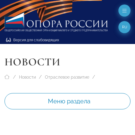
RU
Версия для слабовидящих
НОВОСТИ
Новости
Отраслевое развитие
Меню раздела