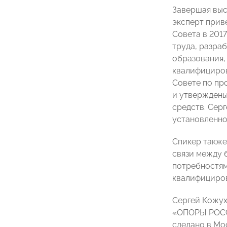
Завершая выс
эксперт прив
Совета в 201
труда, разра
образования,
квалифициров
Совете по пр
и утверждены
средств. Серг
установленно
Спикер также
связи между 
потребностям
квалифициров
Сергей Кожух
«ОПОРЫ РОССИ
сделано в Мо