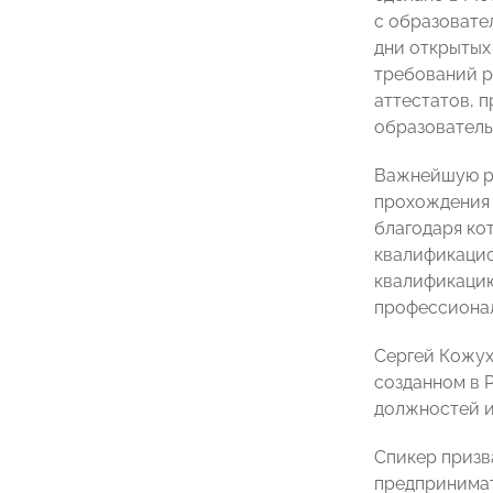
с образовате
дни открытых
требований р
аттестатов, 
образователь
Важнейшую ро
прохождения 
благодаря ко
квалификацио
квалификацию
профессиона
Сергей Кожух
созданном в 
должностей и
Спикер призв
предпринимат