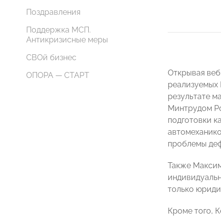
Поздравления
Поддержка МСП.
Антикризисные меры
СВОй бизнес
Открывая ве
ОПОРА — СТАРТ
реализуемых 
результате м
Минтрудом Ро
подготовки к
автомеханико
проблемы деф
Также Максим
индивидуальн
только юриди
Кроме того, 