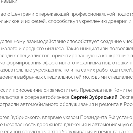
 навыки.
во с Центрами опережающей профессиональной подготов
льников и их семей, способствуя укреплению доверия и
 успешному взаимодействию способствует создание уче
 малого и среднего бизнеса. Такие инициативы позволя
олодых специалистов, ориентированную на конкретные п
ача формирования эффективного механизма подготовки 
разовательные учреждения, но и на самих работодателей,
воения выбранных специальностей молодыми специалис
уссии присоединился заместитель Председателя Комит
ельства в сфере автобизнеса
Сергей Зубриський
. Экс
отрасли автомобильного обслуживания и ремонта в Рос
ргея Зубриського, впервые указом Президента РФ устано
 безопасность дорожного движения и автомобильную сф
 единой структуры автообслуживания и ремонта на фед