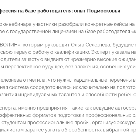
ессия на базе работодателя: опыт Подмосковья
оке вебинара участники разобрали конкретные кейсы на
ре с государственной лицензией на базе работодателя «
«ВОЛИН», которым руководит Ольга Селезнева, будущие
свою первую рабочую квалификацию. Эксперт указала н
родители зачастую выдвигают чрезмерно высокие ожида
 им перспективное будущее, без вложения, особенных уси
Селезнева отметила, что нужны кардинальные перемены в
ная система сосредоточилась исключительно на подготов
азвития индивидуальных талантов и способности ребенка
сперта, именно предприятия, такие как ведущие автосе
эффективных форматов подготовки профессиональных ра
 студентам профессиональные пробы, организуя экскурси
иалистам заранее узнать об особенностях выбранной п