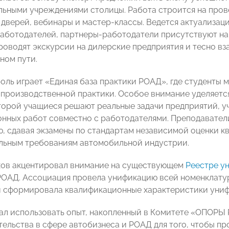
льными учреждениями столицы. Работа строится на пров
 дверей, вебинары и мастер-классы. Ведется актуализац
аботодателей, партнеры-работодатели присутствуют на
проводят экскурсии на дилерские предприятия и тесно в
ном пути.
ль играет «Единая база практики РОАД», где студенты м
производственной практики. Особое внимание уделяется
торой учащиеся решают реальные задачи предприятий, уч
нных работ совместно с работодателями. Преподавател
, сдавая экзамены по стандартам независимой оценки к
льным требованиям автомобильной индустрии.
ов акцентировал внимание на существующем
Реестре у
РОАД. Ассоциация провела унификацию всей номенклату
 сформировала квалификационные характеристики уни
ал использовать опыт, накопленный в Комитете «ОПОРЫ
ельства в сфере автобизнеса и РОАД для того, чтобы пр