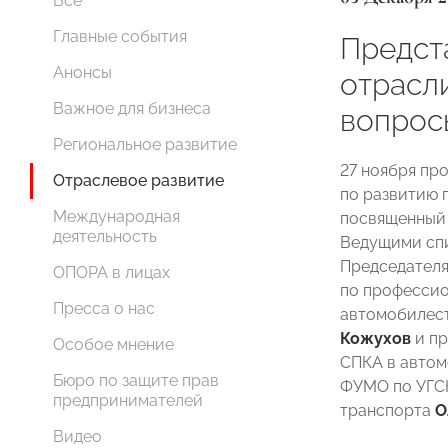
Все
Главные события
Предст
Анонсы
отрасл
Важное для бизнеса
вопрос
Региональное развитие
27 ноября п
Отраслевое развитие
по развитию 
Международная
посвященный 
деятельность
Ведущими сп
Председателя
ОПОРА в лицах
по профессио
Пресса о нас
автомобилес
Кожухов
и пр
Особое мнение
СПКА в автом
Бюро по защите прав
ФУМО по УГСН
предпринимателей
транспорта
О
Видео