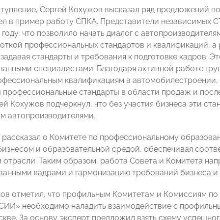
тупление, Сергей Кохужов высказал ряд предложений по
ел в пример работу СПКА. Представители независимых С
7 году, что позволило начать диалог с автопроизводител
боткой профессиональных стандартов и квалификаций, а 
 задавая стандарты и требования к подготовке кадров. Э
анными специалистами. Благодаря активной работе гру
офессиональным квалификациям в автомобилестроении, в
 профессиональные стандарты в области продаж и пос
ей Кохужов подчеркнул, что без участия бизнеса эти ста
м автопроизводителями.
 рассказал о Комитете по профессиональному образова
бизнесом и образовательной средой, обеспечивая соотв
 отрасли. Таким образом, работа Совета и Комитета нап
анными кадрами и гармонизацию требований бизнеса и 
ов отметил, что профильным Комитетам и Комиссиям по
И» необходимо наладить взаимодействие с профильными
скве. За основу эксперт предложил взять схему успешн