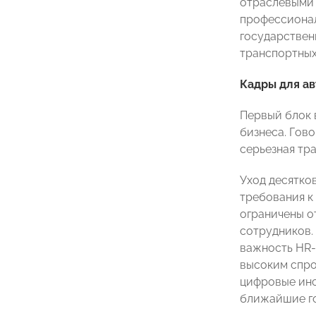
отраслевыми 
профессионал
государствен
транспортных
Кадры для ав
Первый блок 
бизнеса. Гов
серьезная тр
Уход десятко
требования к
ограничены о
сотрудников.
важность HR-
высоким спро
цифровые инс
ближайшие г