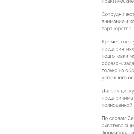
практические
Сотрудничест
внимание шко
партнерстве.
Кроме этого,
предприятиях
подготовки м
образом, зад
только на об
успешного ос
Далее к диск
предпринимат
полноценной 
По словам Се
охватывающие
формирование