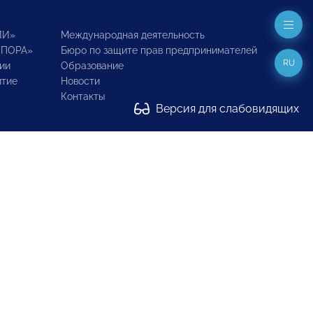
ИИ»
Международная деятельность
ОПОРА»
Бюро по защите прав предпринимателей
RU
ии
Образование
итие
Новости
Контакты
Версия для слабовидящих