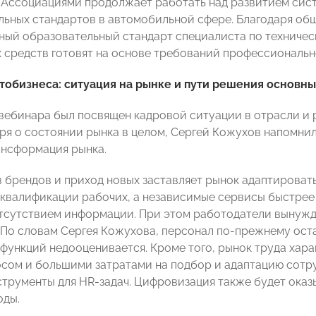
Ассоциациями продолжает работать над развитием сис
ьных стандартов в автомобильной сфере. Благодаря об
ный образовательный стандарт специалиста по техниче
 средств готовят на основе требований профессиональн
тобизнеса: ситуация на рынке и пути решения основн
вебинара был посвящен кадровой ситуации в отрасли и
оря о состоянии рынка в целом, Сергей Кожухов напомнил
ансформация рынка.
в брендов и приход новых заставляет рынок адаптирова
 квалификации рабочих, а независимые сервисы быстрее
тсутствием информации. При этом работодатели вынужд
 По словам Сергея Кожухова, персонал по-прежнему ост
функций недооценивается. Кроме того, рынок труда хар
сом и большими затратами на подбор и адаптацию сотру
трументы для HR-задач. Цифровизация также будет оказы
оды.