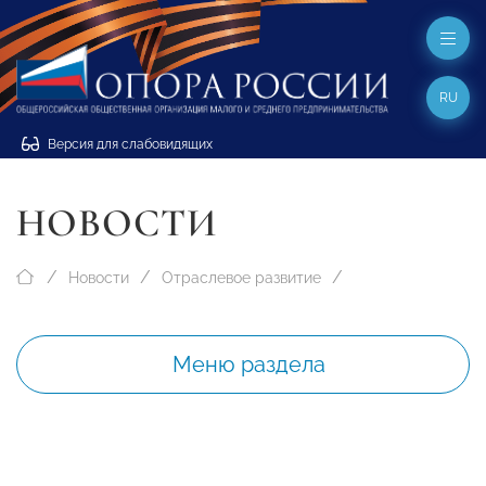
RU
Версия для слабовидящих
НОВОСТИ
Новости
Отраслевое развитие
Меню раздела