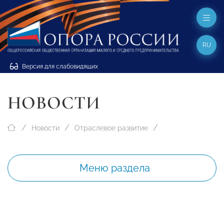
RU
Версия для слабовидящих
НОВОСТИ
Новости
Отраслевое развитие
Меню раздела