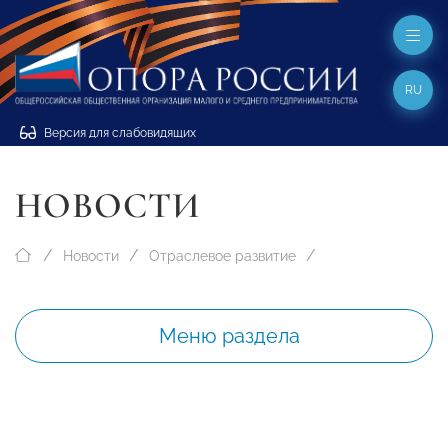
RU
Версия для слабовидящих
НОВОСТИ
Новости
Отраслевое развитие
Меню раздела