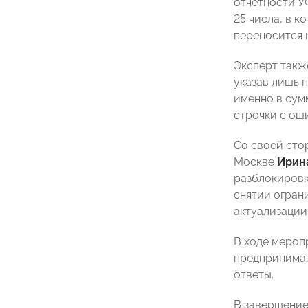
отчетности У
25 числа, в к
переносится 
Эксперт такж
указав лишь 
именно в сум
строчки с ош
Со своей сто
Москве
Ирин
разблокировк
снятии огран
актуализации
В ходе мероп
предпринимат
ответы.
В завершение