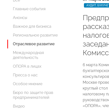
Все
АУДИТ, БУХУЧ
Главные события
Предпр
Анонсы
расска
Важное для бизнеса
налого
Региональное развитие
заседа
Отраслевое развитие
Комис
Международная
деятельность
6 марта Ком
ОПОРА в лицах
бухгалтерско
Пресса о нас
консультиров
Москве прове
Особое мнение
круглый стол
Бюро по защите прав
налоговому п
предпринимателей
руководством
«ОПОРА», чл
Видео