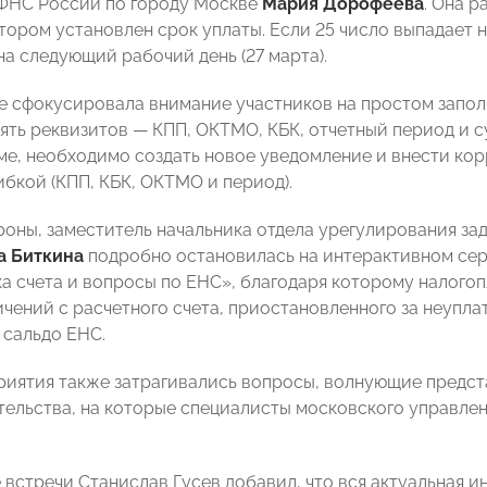
ФНС России по городу Москве
Мария Дорофеева
. Она р
отором установлен срок уплаты. Если 25 число выпадает н
на следующий рабочий день (27 марта).
е сфокусировала внимание участников на простом запол
пять реквизитов — КПП, ОКТМО, КБК, отчетный период и с
ме, необходимо создать новое уведомление и внести кор
ибкой (КПП, КБК, ОКТМО и период).
роны, заместитель начальника отдела урегулирования з
а Биткина
подробно остановилась на интерактивном се
а счета и вопросы по ЕНС», благодаря которому налого
ичений с расчетного счета, приостановленного за неупла
 сальдо ЕНС.
риятия также затрагивались вопросы, волнующие предст
ельства, на которые специалисты московского управле
 встречи Станислав Гусев добавил, что вся актуальная 