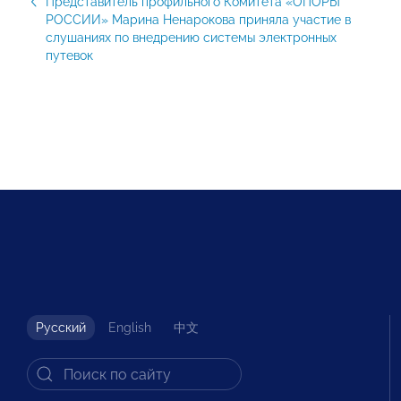
Представитель профильного Комитета «ОПОРЫ
РОССИИ» Марина Ненарокова приняла участие в
слушаниях по внедрению системы электронных
путевок
Русский
English
中文