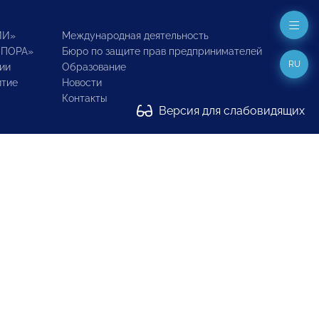
ИИ»
Международная деятельность
ОПОРА»
Бюро по защите прав предпринимателей
RU
ии
Образование
итие
Новости
Контакты
Версия для слабовидящих