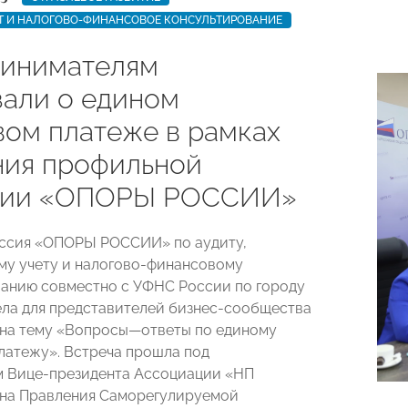
ЕТ И НАЛОГОВО-ФИНАНСОВОЕ КОНСУЛЬТИРОВАНИЕ
инимателям
зали о едином
вом платеже в рамках
ния профильной
сии «ОПОРЫ РОССИИ»
иссия «ОПОРЫ РОССИИ» по аудиту,
му учету и налогово-финансовому
анию совместно с УФНС России по городу
ла для представителей бизнес-сообщества
 на тему «Вопросы—ответы по единому
латежу». Встреча прошла под
 Вице-президента Ассоциации «НП
ена Правления Саморегулируемой