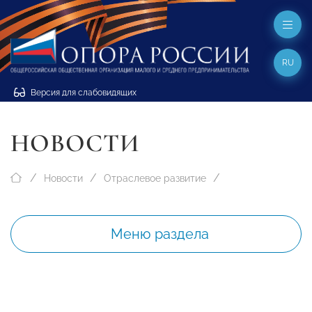
RU
Версия для слабовидящих
НОВОСТИ
Новости
Отраслевое развитие
Меню раздела