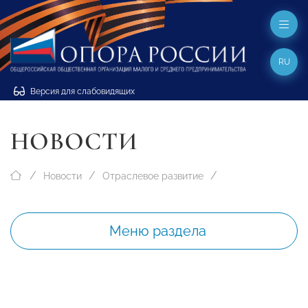
RU
Версия для слабовидящих
НОВОСТИ
Новости
Отраслевое развитие
Меню раздела