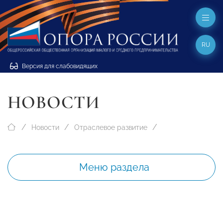
RU
Версия для слабовидящих
НОВОСТИ
Новости
Отраслевое развитие
Меню раздела