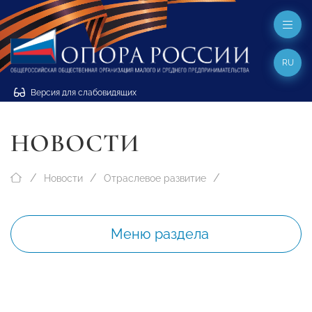
RU
Версия для слабовидящих
НОВОСТИ
Новости
Отраслевое развитие
Меню раздела