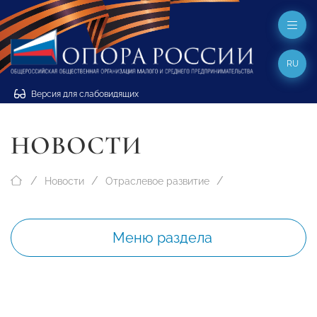
RU
Версия для слабовидящих
НОВОСТИ
Новости
Отраслевое развитие
Меню раздела