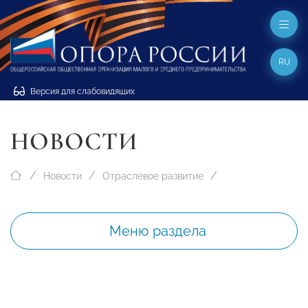
RU
Версия для слабовидящих
НОВОСТИ
Новости
Отраслевое развитие
Меню раздела