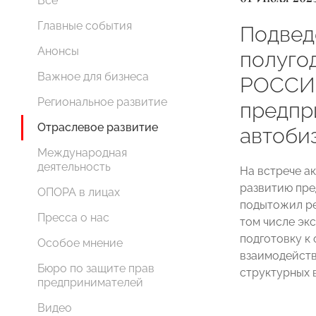
Все
Главные события
Подвед
Анонсы
полуго
Важное для бизнеса
РОССИИ
Региональное развитие
предпр
Отраслевое развитие
автоби
Международная
деятельность
На встрече 
развитию пре
ОПОРА в лицах
подытожил ре
Пресса о нас
том числе эк
подготовку к
Особое мнение
взаимодейств
Бюро по защите прав
структурных 
предпринимателей
Видео