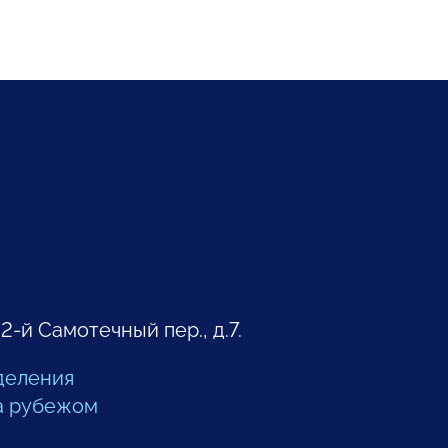
 2-й Самотечный пер., д.7.
деления
а рубежом