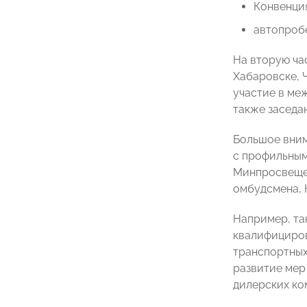
Конвенци
автопробе
На вторую ча
Хабаровске, 
участие в ме
также засед
Большое вним
с профильным
Минпросвещен
омбудсмена, 
Например, та
квалифициров
транспортных
развитие мер
дилерских ко