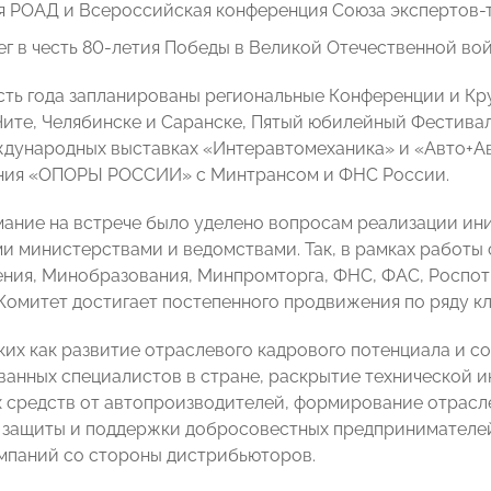
я РОАД и Всероссийская конференция Союза экспертов-т
г в честь 80-летия Победы в Великой Отечественной вой
сть года запланированы региональные Конференции и Кру
Чите, Челябинске и Саранске, Пятый юбилейный Фестив
ждународных выставках «Интеравтомеханика» и «Авто+Ав
ания «ОПОРЫ РОССИИ» с Минтрансом и ФНС России.
ание на встрече было уделено вопросам реализации ин
и министерствами и ведомствами. Так, в рамках работы
ия, Минобразования, Минпромторга, ФНС, ФАС, Роспот
Комитет достигает постепенного продвижения по ряду к
ких как развитие отраслевого кадрового потенциала и 
анных специалистов в стране, раскрытие технической 
 средств от автопроизводителей, формирование отрасле
 защиты и поддержки добросовестных предпринимателей
мпаний со стороны дистрибьюторов.