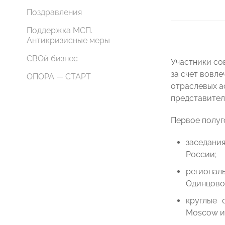
Поздравления
Поддержка МСП.
Антикризисные меры
СВОй бизнес
Участники со
за счет вовл
ОПОРА — СТАРТ
отраслевых а
представител
Первое полуг
заседани
России;
регионал
Одинцово 
круглые 
Moscow и