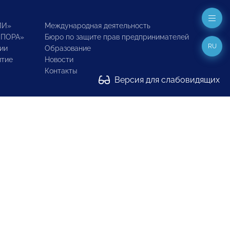
ИИ»
Международная деятельность
ОПОРА»
Бюро по защите прав предпринимателей
RU
ии
Образование
итие
Новости
Контакты
Версия для слабовидящих