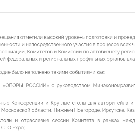
вещания отметили высокий уровень подготовки и провед
еченности и непосредственного участия в процессе всех 
ссоциаций, Комитетов и Комиссий по автобизнесу рег
ей федеральных и региональных профильных органов вла
одие было наполнено такими событиями как:
я «ОПОРЫ РОССИИ» с руководством Минэкономразвит
ьные Конференции и Круглые столы для авторитейла и
Московской области, Нижнем Новгороде, Иркутске, Каза
столы и отраслевые сессии Комитета в рамках межд
 СТО Expo;