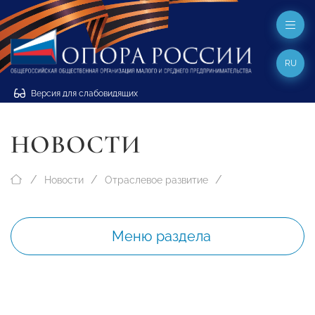
RU
Версия для слабовидящих
НОВОСТИ
Новости
Отраслевое развитие
Меню раздела