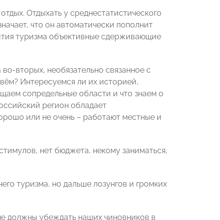
отдых. Отдыхать у среднестатистического
означает, что он автоматически пополнит
звития туризма объективные сдерживающие
а во-вторых, необязательно связанное с
ивём? Интересуемся ли их историей,
щаем сопредельные области и что знаем о
российский регион обладает
орошо или не очень – работают местные и
 стимулов, нет бюджета, некому заниматься,
него туризма, но дальше лозунгов и громких
не должны убеждать наших чиновников в