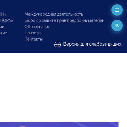
ИИ»
Международная деятельность
ОПОРА»
Бюро по защите прав предпринимателей
RU
ии
Образование
итие
Новости
Контакты
Версия для слабовидящих