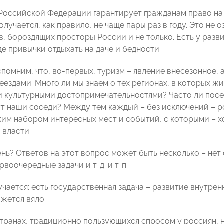
Российской Федерации гарантирует гражданам право на 
лучается, как правило, не чаще пары раз в году. Это не 
в, бороздящих просторы России и не только. Есть у ра
е привычки отдыхать на даче и бедности.
помним, что, во-первых, туризм – явление внесезонное, 
еездами. Много ли мы знаем о тех регионах, в которых ж
 культурными достопримечательностями? Часто ли посе
ут наши соседи? Между тем каждый – без исключений – 
им набором интересных мест и событий, с которыми – х
 власти.
нь? Ответов на этот вопрос может быть несколько – нет
воочередные задачи и т. д. и т. п.
учается: есть государственная задача – развитие внутрен
ижется вяло.
транах, традиционно пользующихся спросом у россиян, 