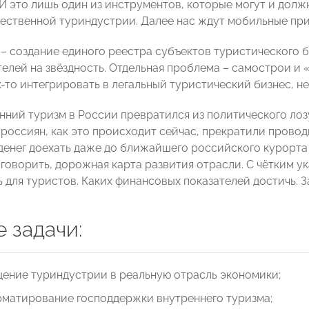
. И это лишь один из инструментов, которые могут и дол
чественной туриндустрии. Далее нас ждут мобильные при
 – создание единого реестра субъектов туристического 
елей на звёздность. Отдельная проблема – самострои и 
к-то интегрировать в легальный туристический бизнес, н
нний туризм в России превратился из политического лоз
россиян, как это происходит сейчас, прекратили проводи
т денег доехать даже до ближайшего российского курорта
говорить, дорожная карта развития отрасли. С чётким ука
 для туристов. Каких финансовых показателей достичь. За 
 задачи:
ение туриндустрии в реальную отрасль экономики;
рматирование господдержки внутреннего туризма;