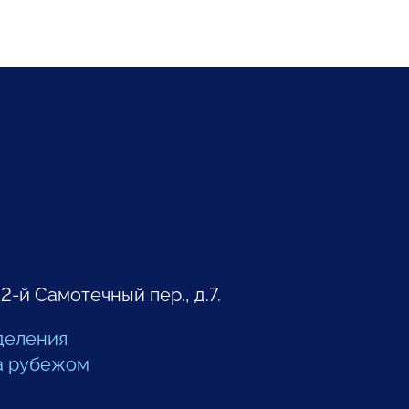
 2-й Самотечный пер., д.7.
деления
а рубежом