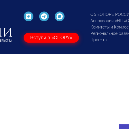
Об «ОПОРЕ РОСС
Ассоциация «НП «
Комитеты и Комисс
Региональное разв
Вступи в «ОПОРУ»
Проекты