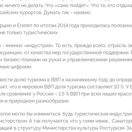
о ничего не делать. Что «само пойдёт». Что те, кто отдых
сийских курортов. Думать так – наивно.
урцию и Египет по итогам 2014 года приходилась полови
не только туристических.
 – именно «индустрия». То есть, прежде всего, отрасль 
нкуренции, от качества мер государственной поддержки.
и бизнес-планами на руках и управленческими решениям
емые цифрами.
вести долю туризма в ВВП к назначенному году до опред
акт, что в мировом ВВП доля туризма составляет 10 %. У Е
 Для сравнения: у России – 1,5 % ВВП при всех наших кр
м и природном разнообразии.
огое могло бы измениться, будь туристическая индустр
стерством. А так получается, что у семи нянек... Санато
дящий в структуру Министерства культуры Ростуризм. З