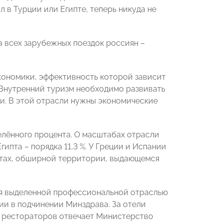
ал в Турции или Египте, теперь никуда не
на всех зарубежных поездок россиян –
экономики, эффективность которой зависит
 Внутренний туризм необходимо развивать
и. В этой отрасли нужны экономические
елённого процента. О масштабах отрасли
гипта – порядка 11,3 %. У Греции и Испании
асотах, обширной территории, выдающемся
ия выделенной профессиональной отраслью
рии в подчинении Минздрава. За отели
а рестораторов отвечает Министерство