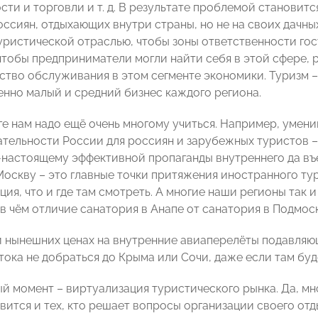
ти и торговли и т. д. В результате проблемой становит
оссиян, отдыхающих внутри страны, но не на своих дачны
уристической отраслью, чтобы зоны ответственности гос
чтобы предприниматели могли найти себя в этой сфере, 
ство обслуживания в этом сегменте экономики. Туризм –
енно малый и средний бизнес каждого региона.
ге нам надо ещё очень многому учиться. Например, умен
тельности России для россиян и зарубежных туристов – 
-настоящему эффективной пропаганды внутреннего да въез
Москву – это главные точки притяжения иностранного тур
ия, что и где там смотреть. А многие наши регионы так 
в чём отличие санатория в Анапе от санатория в Подмос
и нынешних ценах на внутренние авиаперелёты подавля
тока не добраться до Крыма или Сочи, даже если там буд
 момент – виртуализация туристического рынка. Да, мног
вится и тех, кто решает вопросы организации своего отд