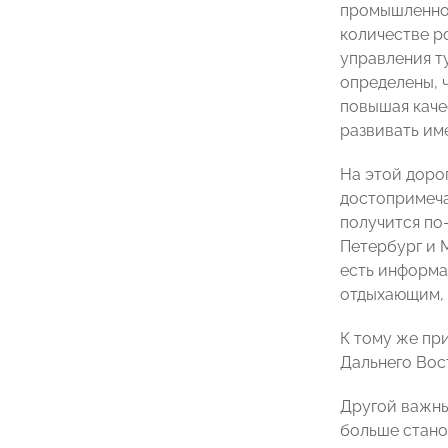
промышленнос
количестве р
управления т
определены, 
повышая каче
развивать им
На этой доро
достопримеча
получится по
Петербург и 
есть информац
отдыхающим, 
К тому же пр
Дальнего Вос
Другой важный
больше стано