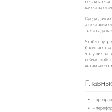
не считаться
качества оте
Среди других
аттестации от
тоже надо ка
Чтобы внутре
большинство 
что у них не
сейчас любят 
хотим сделать
Главные
– превращ
– перефо