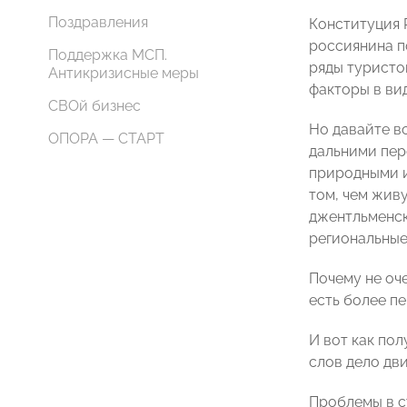
Поздравления
Конституция 
россиянина по
Поддержка МСП.
ряды туристо
Антикризисные меры
факторы в вид
СВОй бизнес
Но давайте вс
ОПОРА — СТАРТ
дальними пер
природными и
том, чем жив
джентльменск
региональные
Почему не оче
есть более пер
И вот как пол
слов дело дв
Проблемы в с