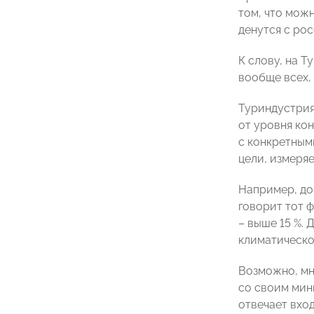
том, что можн
денутся с рос
К слову, на Т
вообще всех, 
Туриндустрия
от уровня ко
с конкретным
цели, измеря
Например, до
говорит тот ф
– выше 15 %.
климатическо
Возможно, мн
со своим мини
отвечает вхо