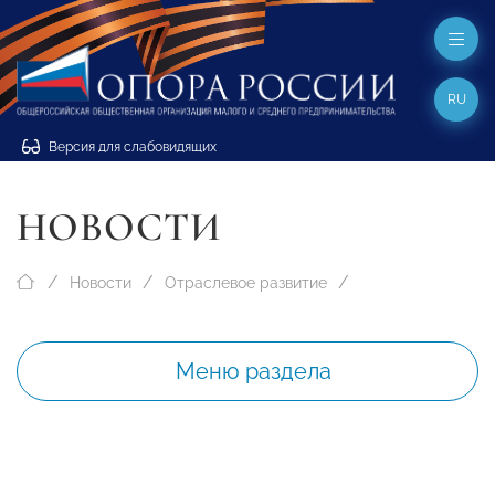
RU
Версия для слабовидящих
НОВОСТИ
Новости
Отраслевое развитие
Меню раздела