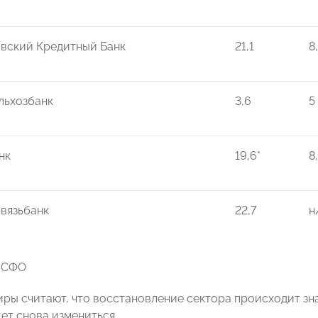
вский Кредитный Банк
21,1
8
льхозбанк
3,6
5
нк
19,6*
8
вязьбанк
22,7
н
 МСФО
иры считают, что восстановление сектора происходит зн
ет снова измениться.