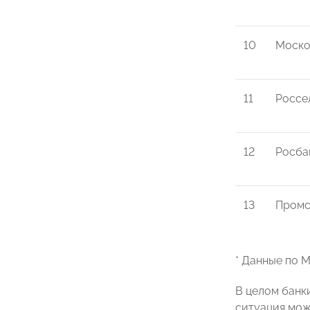
10
Моско
11
Россе
12
Росба
13
Промс
* Данные по
В целом банк
ситуация мож