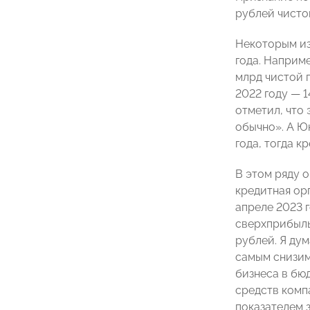
рублей чисто
Некоторым из
года. Наприме
млрд чистой п
2022 году — 1
отметил, что
обычно». А Ю
года, тогда к
В этом ряду 
кредитная орг
апреле 2023 
сверхприбыль.
рублей. Я ду
самым снизим
бизнеса в бюд
средств комп
показателем з