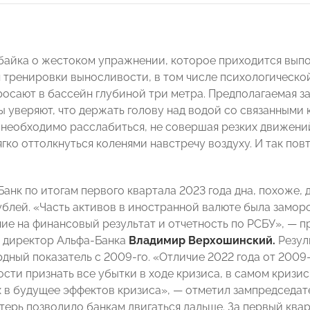
 байка о жестоком упражнении, которое приходится вы
я тренировки выносливости, в том числе психологическо
росают в бассейн глубиной три метра. Предполагаемая за
 уверяют, что держать голову над водой со связанными 
: необходимо расслабиться, не совершая резких движений
гко оттолкнуться коленями навстречу воздуху. И так пов
Банк по итогам первого квартала 2023 года дна, похоже,
рублей. «Часть активов в иностранной валюте была замор
ние на финансовый результат и отчетность по РСБУ», — 
 директор Альфа-Банка
Владимир Верхошинский.
Резул
рдный показатель с 2009-го. «Отличие 2022 года от 2009
сти признать все убытки в ходе кризиса, в самом кризис
 в будущее эффектов кризиса», — отметил зампредседат
терь позволило банкам двигаться дальше. За первый ква