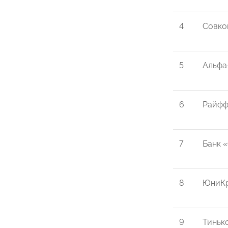
4
Совко
5
Альфа
6
Райфф
7
Банк 
8
ЮниКр
9
Тиньк