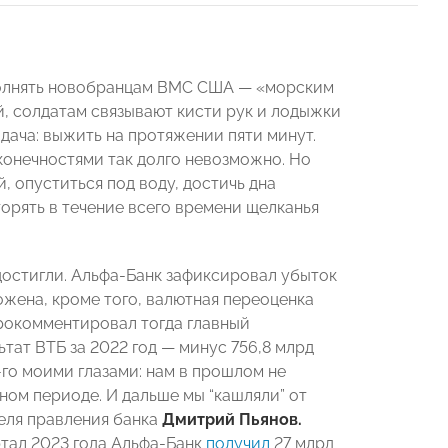
полнять новобранцам ВМС США — «морским
й, солдатам связывают кисти рук и лодыжки
дача: выжить на протяжении пяти минут.
конечностями так долго невозможно. Но
, опуститься под воду, достичь дна
торять в течение всего времени щелканья
 достигли. Альфа-Банк зафиксировал убыток
ожена, кроме того, валютная переоценка
прокомментировал тогда главный
ьтат ВТБ за 2022 год — минус 756,8 млрд
-го моими глазами: нам в прошлом не
ном периоде. И дальше мы “кашляли” от
еля правления банка
Дмитрий Пьянов.
ртал 2023 года Альфа-Банк
получил
27 млрд