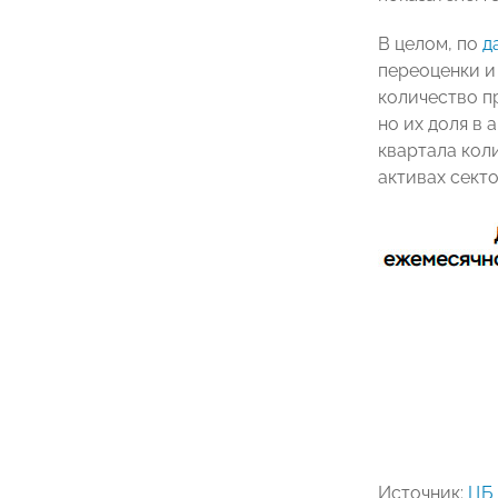
В целом, по
д
переоценки и
количество пр
но их доля в 
квартала кол
активах секто
Источник:
ЦБ