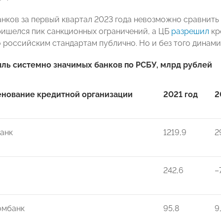
анков за первый квартал 2023 года невозможно сравнить 
ришелся пик санкционных ограничений, а ЦБ
разрешил
кр
о российским стандартам публично. Но и без того динами
ль системно значимых банков по РСБУ, млрд рублей
нование кредитной организации
2021 год
2
анк
1219,9
2
242,6
–
омбанк
95,8
9