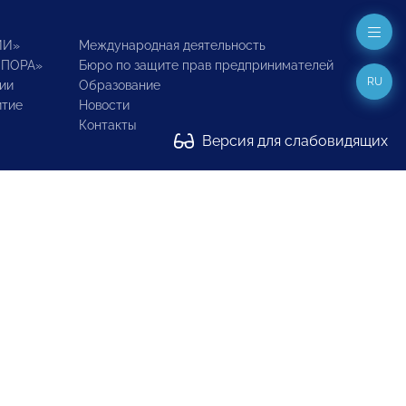
ИИ»
Международная деятельность
ОПОРА»
Бюро по защите прав предпринимателей
RU
ии
Образование
итие
Новости
Контакты
Версия для слабовидящих