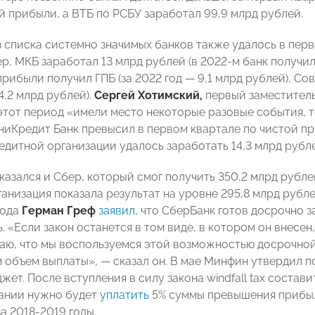
й прибыли, а ВТБ по РСБУ заработал 99,9 млрд рублей.
 списка системно значимых банков также удалось в пер
р, МКБ заработал 13 млрд рублей (в 2022-м банк получил 
рибыли получил ГПБ (за 2022 год — 9,1 млрд рублей), Со
4,2 млрд рублей).
Сергей Хотимский,
первый заместитель
 этот период «имели место некоторые разовые события, 
ниКредит Банк превысил в первом квартале по чистой при
редитной организации удалось заработать 14,3 млрд рубл
оказался и Сбер, который смог получить 350,2 млрд рубл
анизация показала результат на уровне 295,8 млрд рубле
года
Герман Греф
заявил
, что СберБанк готов досрочно 
 «Если закон останется в том виде, в котором он внесен
маю, что мы воспользуемся этой возможностью досрочной
 объем выплаты», — сказал он. В мае Минфин утвердил п
жет. После вступления в силу закона windfall tax состав
ании нужно будет
уплатить
5% суммы превышения прибыл
а 2018-2019 годы.