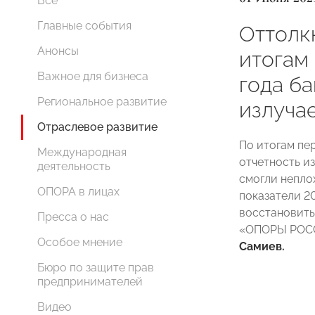
Все
Главные события
Оттолкн
Анонсы
итогам
Важное для бизнеса
года ба
Региональное развитие
излуча
Отраслевое развитие
По итогам пе
Международная
отчетность и
деятельность
смогли неплох
ОПОРА в лицах
показатели 20
восстановить
Пресса о нас
«ОПОРЫ РОСС
Особое мнение
Самиев.
Бюро по защите прав
предпринимателей
Видео