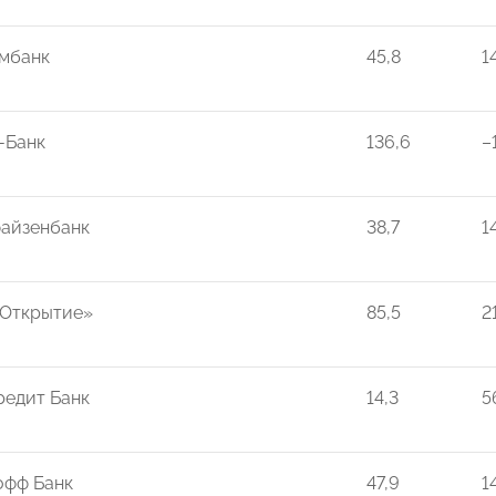
мбанк
45,8
1
-Банк
136,6
–
айзенбанк
38,7
1
«Открытие»
85,5
2
едит Банк
14,3
5
офф Банк
47,9
1