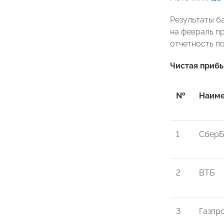
Результаты б
на февраль п
отчетность п
Чистая прибы
№
Наиме
1
СберБ
2
ВТБ
3
Газпр