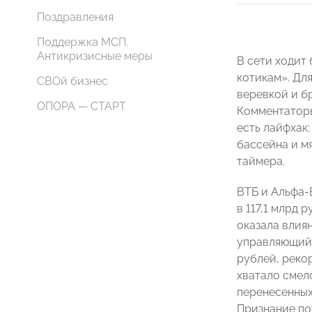
Поздравления
Поддержка МСП.
Антикризисные меры
В сети ходит
котикам». Дл
СВОй бизнес
веревкой и б
ОПОРА — СТАРТ
Комментаторы
есть лайфхак
бассейна и мя
таймера.
ВТБ и Альфа-
в 117,1 млрд 
оказала влия
управляющий
рублей, реко
хватало смело
перенесенных
Признание по