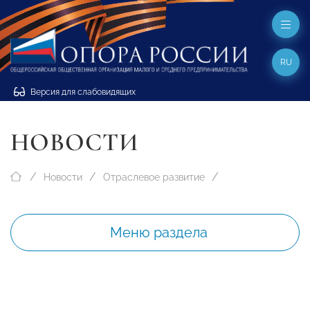
RU
Версия для слабовидящих
НОВОСТИ
Новости
Отраслевое развитие
Меню раздела