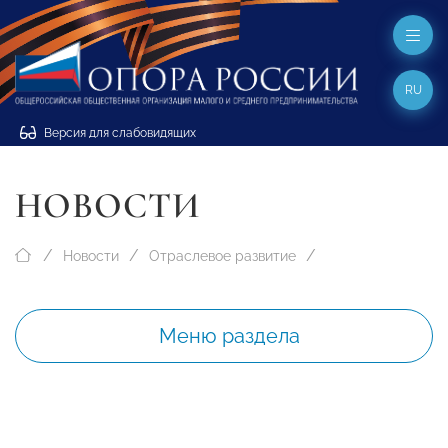
RU
Версия для слабовидящих
НОВОСТИ
Новости
Отраслевое развитие
Меню раздела