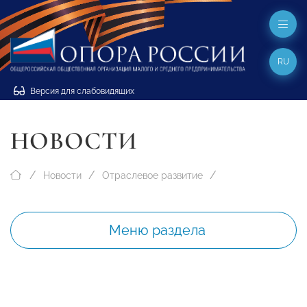
RU
Версия для слабовидящих
НОВОСТИ
Новости
Отраслевое развитие
Меню раздела