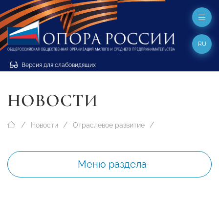
RU
Версия для слабовидящих
НОВОСТИ
Новости
Отраслевое развитие
Меню раздела