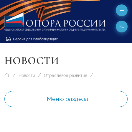
RU
Версия для слабовидящих
НОВОСТИ
Новости
Отраслевое развитие
Меню раздела